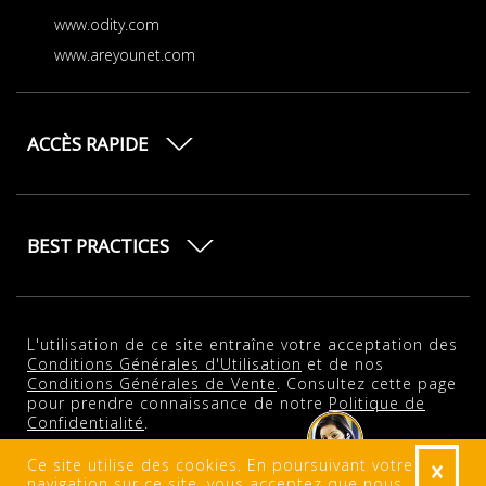
www.odity.com
www.areyounet.com
ACCÈS RAPIDE
BEST PRACTICES
L'utilisation de ce site entraîne votre acceptation des
Conditions Générales d'Utilisation
et de nos
Conditions Générales de Vente
. Consultez cette page
pour prendre connaissance de notre
Politique de
Confidentialité
.
Ce site utilise des cookies. En poursuivant votre
2001-2026 © AreYouNet - An Odity PLATFORM. All rights reserved.
navigation sur ce site, vous acceptez que nous