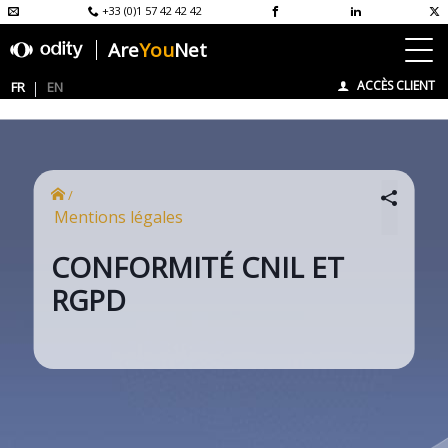
+33 (0)1 57 42 42 42
Are
You
Net
ACCÈS CLIENT
FR
EN
/
Mentions légales
CONFORMITÉ CNIL ET
RGPD