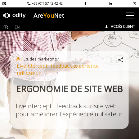
+33 (0)1 57 42 42 42
Are
You
Net
ACCÈS CLIENT
FR
EN
/
études marketing
/
LiveIntercept : feedback expérience
utilisateur
ERGONOMIE DE SITE WEB
LiveIntercept : feedback sur site web
pour améliorer l'expérience utilisateur