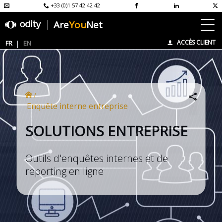
+33 (0)1 57 42 42 42
Are
You
Net
ACCÈS CLIENT
FR
EN
/
enquête interne entreprise
SOLUTIONS ENTREPRISE
Outils d'enquêtes internes et de
reporting en ligne