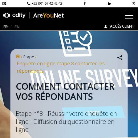
+33 (0)1 57 42 42 42
Are
You
Net
ACCÈS CLIENT
FR
EN
/
Etape
/
enquête en ligne étape 8 contacter les
répondants
COMMENT CONTACTER
VOS RÉPONDANTS
Etape n°8 - Réussir votre enquête en
ligne : Diffusion du questionnaire en
ligne