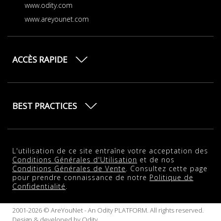
www.odity.com
www.areyounet.com
ACCÈS RAPIDE
BEST PRACTICES
L'utilisation de ce site entraîne votre acceptation des
Conditions Générales d'Utilisation
et de nos
Conditions Générales de Vente
. Consultez cette page
pour prendre connaissance de notre
Politique de
Confidentialité
.
2001-2026 © AreYouNet - An Odity PLATFORM. All rights reserved.
Design & developed by
Odity