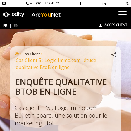
+33 (0)1 57 42 42 42
Are
You
Net
ACCÈS CLIENT
FR
EN
/
Cas Client
/
Cas Client 5 : Logic-Immo.com : étude
qualitative BtoB en ligne
ENQUÊTE QUALITATIVE
BTOB EN LIGNE
Cas client n°5 : Logic-Immo.com -
Bulletin board, une solution pour le
marketing BtoB