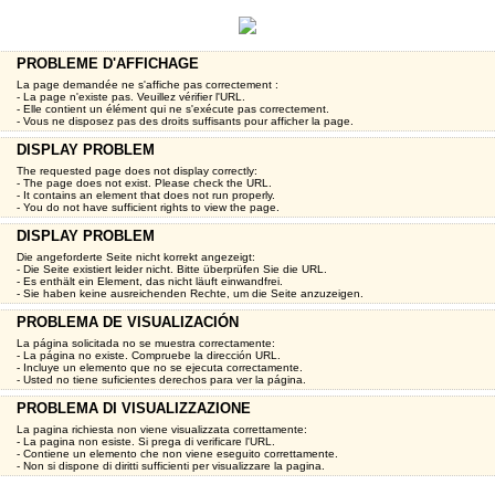
PROBLEME D'AFFICHAGE
La page demandée ne s'affiche pas correctement :
- La page n'existe pas. Veuillez vérifier l'URL.
- Elle contient un élément qui ne s'exécute pas correctement.
- Vous ne disposez pas des droits suffisants pour afficher la page.
DISPLAY PROBLEM
The requested page does not display correctly:
- The page does not exist. Please check the URL.
- It contains an element that does not run properly.
- You do not have sufficient rights to view the page.
DISPLAY PROBLEM
Die angeforderte Seite nicht korrekt angezeigt:
- Die Seite existiert leider nicht. Bitte überprüfen Sie die URL.
- Es enthält ein Element, das nicht läuft einwandfrei.
- Sie haben keine ausreichenden Rechte, um die Seite anzuzeigen.
PROBLEMA DE VISUALIZACIÓN
La página solicitada no se muestra correctamente:
- La página no existe. Compruebe la dirección URL.
- Incluye un elemento que no se ejecuta correctamente.
- Usted no tiene suficientes derechos para ver la página.
PROBLEMA DI VISUALIZZAZIONE
La pagina richiesta non viene visualizzata correttamente:
- La pagina non esiste. Si prega di verificare l'URL.
- Contiene un elemento che non viene eseguito correttamente.
- Non si dispone di diritti sufficienti per visualizzare la pagina.